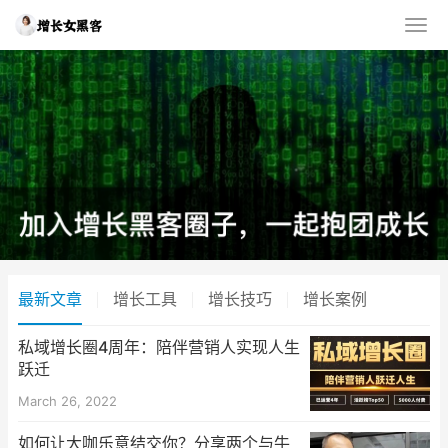
最新文章
增长工具
增长技巧
增长案例
私域增长圈4周年：陪伴营销人实现人生
跃迁
March 26, 2022
如何让大咖乐意结交你？分享两个与牛