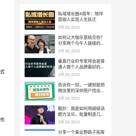
私域增长圈4周年：陪伴
营销人实现人生跃迁
3月 26, 2022
如何让大咖乐意结交你？
分享两个与牛人链接的故
事：小马宋和罗振宇，我
3月 26, 2022
和宗毅
垂直行业的专家将会是普
通人做个人品牌最好的切
式
入口
3月 26, 2022
告诉你一招，一键就能把
微信里的深圳用户找出
来！其他地方也适用！
3月 26, 2022
甄妙：我是如何用超级话
题方法论，批量制造几十
也
起爆款刷屏案例的
3月 26, 2022
分享一个美业野路子拓客