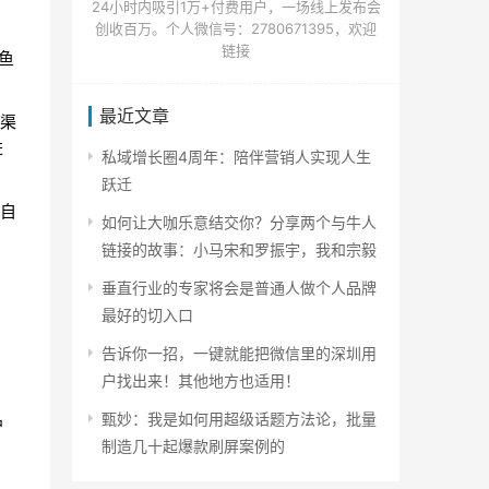
24小时内吸引1万+付费用户，一场线上发布会
创收百万。个人微信号：2780671395，欢迎
链接
鱼
最近文章
渠
进
私域增长圈4周年：陪伴营销人实现人生
跃迁
自
如何让大咖乐意结交你？分享两个与牛人
链接的故事：小马宋和罗振宇，我和宗毅
垂直行业的专家将会是普通人做个人品牌
最好的切入口
告诉你一招，一键就能把微信里的深圳用
户找出来！其他地方也适用！
甄妙：我是如何用超级话题方法论，批量
户
制造几十起爆款刷屏案例的