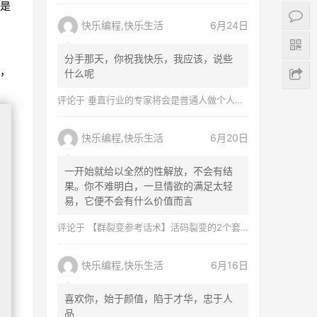
是
快乐编程,快乐生活
6月24日
分手那天，你祝我快乐，我应该，说些
，
什么呢
评论于
垂直行业的专家将会是普通人做个人品牌最好的切入口
快乐编程,快乐生活
6月20日
一开始就给以全然的性解放，不会有结
果。你不难明白，一旦情欲的满足太轻
易，它便不会有什么价值而言
评论于
【群裂变参考话术】活码裂变的2个套路，日涨4000＋粉丝。不花钱，纯小白，快速掌握裂变细节。
快乐编程,快乐生活
6月16日
喜欢你，始于颜值，陷于才华，忠于人
品