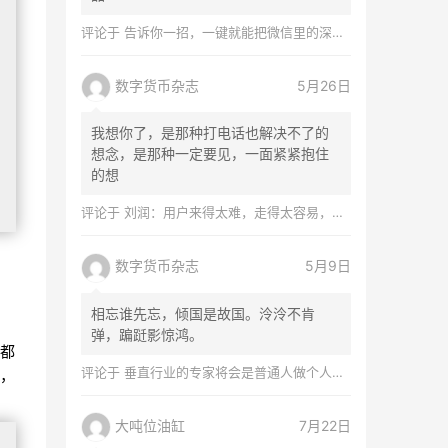
评论于
告诉你一招，一键就能把微信里的深圳用户找出来！其他地方也适用！
数字货币杂志
5月26日
我想你了，是那种打电话也解决不了的
想念，是那种一定要见，一面紧紧抱住
的想
评论于
刘润：用户来得太难，走得太容易，怎么办？
数字货币杂志
5月9日
相忘谁先忘，倾国是故国。泠泠不肯
弹，蹁跹影惊鸿。
都
评论于
垂直行业的专家将会是普通人做个人品牌最好的切入口
，
大吨位油缸
7月22日