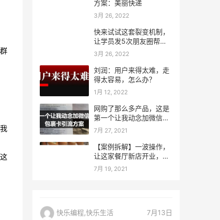
方案：美丽快递
3月 26, 2022
快来试试这套裂变机制，
让学员发5次朋友圈帮忙
群
转介绍！
3月 26, 2022
刘润：用户来得太难，走
得太容易，怎么办？
1月 12, 2022
网购了那么多产品，这是
第一个让我动念加微信的
包裹卡引流方案
我
7月 27, 2021
【案例拆解】一波操作，
让这家餐厅新店开业，就
这
到店1600+人
7月 19, 2021
快乐编程,快乐生活
7月13日