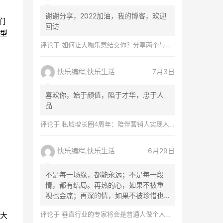
谢谢分享，2022加油，我的博客，欢迎
们
回访
型
评论于
如何让大咖乐意结交你？分享两个与牛人链接的故事：小马宋和罗振宇，我和宗毅
快乐编程,快乐生活
7月3日
喜欢你，始于颜值，陷于才华，忠于人
品
评论于
私域增长圈4周年：陪伴营销人实现人生跃迁
快乐编程,快乐生活
6月29日
不是每一场缘，都能永远；不是每一段
情，都有结局。再热的心，如果不被重
视也会凉；再深的情，如果不被珍惜也
会淡
评论于
垂直行业的专家将会是普通人做个人品牌最好的切入口
大